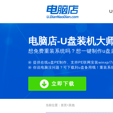
电脑店-U盘装机大
想免费重装系统吗？想一键制作u盘
提供在线u盘PE制作、支持PE联网安装winxp/7
你说电脑没问题？可下载到u盘备用哦！重装系统
立即下载
当前位置：
首页
>
其他