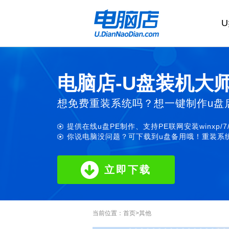
电脑店-U盘装机大
想免费重装系统吗？想一键制作u盘
提供在线u盘PE制作、支持PE联网安装winxp/7
你说电脑没问题？可下载到u盘备用哦！重装系统
立即下载
当前位置：
首页
>
其他