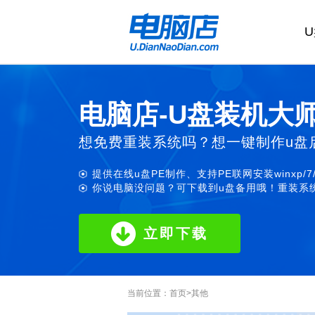
电脑店-U盘装机大
想免费重装系统吗？想一键制作u盘
提供在线u盘PE制作、支持PE联网安装winxp/7
你说电脑没问题？可下载到u盘备用哦！重装系统
立即下载
当前位置：
首页
>
其他