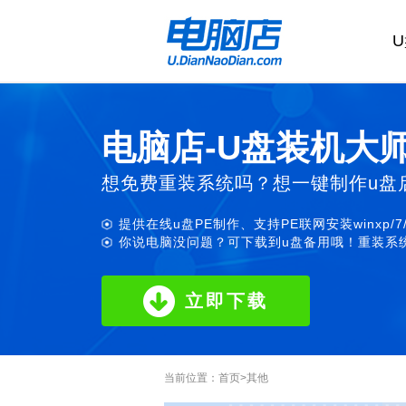
电脑店-U盘装机大
想免费重装系统吗？想一键制作u盘
提供在线u盘PE制作、支持PE联网安装winxp/7
你说电脑没问题？可下载到u盘备用哦！重装系统
立即下载
当前位置：
首页
>
其他