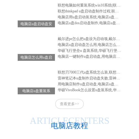
联想电脑如何重装系统win10系统(联想电脑怎么重装系统win10系统)
联想thinkpad u盘启动盘制作过程,联想笔记本u盘启动盘制作
电脑店用u盘启动装系统,电脑店u盘启动盘安装系统
电脑店u盘dos启动盘制作,电脑店u盘启动盘制作软件
电脑店u盘启动盘安
装系统,电脑店u盘
启动盘怎么用
戴尔进pe怎么把u盘设为启动项,戴尔电脑进入bios设置u盘启动
电脑店u盘启动盘怎么用,电脑店怎么做启动u盘
华硕飞行堡垒u 盘装系统,华硕飞行堡垒装系统教程
电脑店一键制作u盘启动盘,用电脑店制作u盘启动盘
电脑店怎么用u盘启
动盘重装系统-电脑
店怎么使用u盘重装
联想刃7000三代u盘系统怎么装,联想刃7000怎么重装系统
系统
雷神笔记本u盘制作启动盘失败,雷神笔记本u盘启动不了
用电脑店制作u盘启动盘,电脑店u盘启动盘制作工具教程
华硕VivoBook怎么设置u盘装系统,华硕vivobook如何重装系统
电脑店u盘重装系
统-电脑店u盘重装
查看更多>>
系统步骤
ARTICLECENTERS
电脑店教程