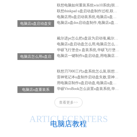
联想电脑如何重装系统win10系统(联想电脑怎么重装系统win10系统)
联想thinkpad u盘启动盘制作过程,联想笔记本u盘启动盘制作
电脑店用u盘启动装系统,电脑店u盘启动盘安装系统
电脑店u盘dos启动盘制作,电脑店u盘启动盘制作软件
电脑店u盘启动盘安
装系统,电脑店u盘
启动盘怎么用
戴尔进pe怎么把u盘设为启动项,戴尔电脑进入bios设置u盘启动
电脑店u盘启动盘怎么用,电脑店怎么做启动u盘
华硕飞行堡垒u 盘装系统,华硕飞行堡垒装系统教程
电脑店一键制作u盘启动盘,用电脑店制作u盘启动盘
电脑店怎么用u盘启
动盘重装系统-电脑
店怎么使用u盘重装
联想刃7000三代u盘系统怎么装,联想刃7000怎么重装系统
系统
雷神笔记本u盘制作启动盘失败,雷神笔记本u盘启动不了
用电脑店制作u盘启动盘,电脑店u盘启动盘制作工具教程
华硕VivoBook怎么设置u盘装系统,华硕vivobook如何重装系统
电脑店u盘重装系
统-电脑店u盘重装
查看更多>>
系统步骤
ARTICLECENTERS
电脑店教程