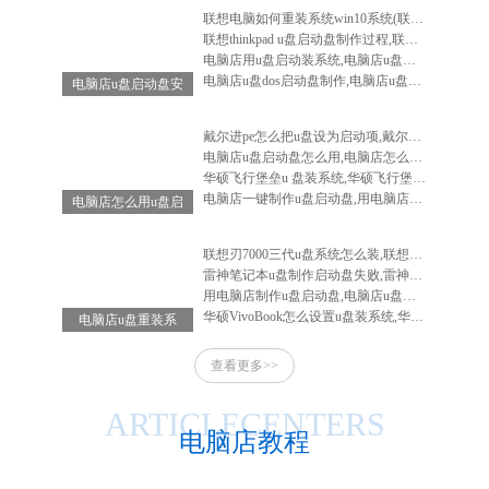
联想电脑如何重装系统win10系统(联想电脑怎么重装系统win10系统)
联想thinkpad u盘启动盘制作过程,联想笔记本u盘启动盘制作
电脑店用u盘启动装系统,电脑店u盘启动盘安装系统
电脑店u盘dos启动盘制作,电脑店u盘启动盘制作软件
电脑店u盘启动盘安
装系统,电脑店u盘
启动盘怎么用
戴尔进pe怎么把u盘设为启动项,戴尔电脑进入bios设置u盘启动
电脑店u盘启动盘怎么用,电脑店怎么做启动u盘
华硕飞行堡垒u 盘装系统,华硕飞行堡垒装系统教程
电脑店一键制作u盘启动盘,用电脑店制作u盘启动盘
电脑店怎么用u盘启
动盘重装系统-电脑
店怎么使用u盘重装
联想刃7000三代u盘系统怎么装,联想刃7000怎么重装系统
系统
雷神笔记本u盘制作启动盘失败,雷神笔记本u盘启动不了
用电脑店制作u盘启动盘,电脑店u盘启动盘制作工具教程
华硕VivoBook怎么设置u盘装系统,华硕vivobook如何重装系统
电脑店u盘重装系
统-电脑店u盘重装
查看更多>>
系统步骤
ARTICLECENTERS
电脑店教程