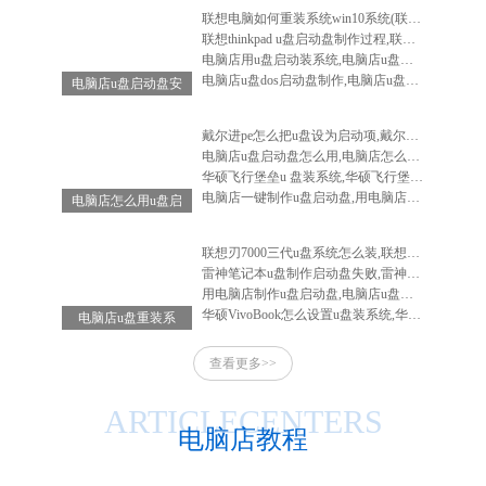
联想电脑如何重装系统win10系统(联想电脑怎么重装系统win10系统)
联想thinkpad u盘启动盘制作过程,联想笔记本u盘启动盘制作
电脑店用u盘启动装系统,电脑店u盘启动盘安装系统
电脑店u盘dos启动盘制作,电脑店u盘启动盘制作软件
电脑店u盘启动盘安
装系统,电脑店u盘
启动盘怎么用
戴尔进pe怎么把u盘设为启动项,戴尔电脑进入bios设置u盘启动
电脑店u盘启动盘怎么用,电脑店怎么做启动u盘
华硕飞行堡垒u 盘装系统,华硕飞行堡垒装系统教程
电脑店一键制作u盘启动盘,用电脑店制作u盘启动盘
电脑店怎么用u盘启
动盘重装系统-电脑
店怎么使用u盘重装
联想刃7000三代u盘系统怎么装,联想刃7000怎么重装系统
系统
雷神笔记本u盘制作启动盘失败,雷神笔记本u盘启动不了
用电脑店制作u盘启动盘,电脑店u盘启动盘制作工具教程
华硕VivoBook怎么设置u盘装系统,华硕vivobook如何重装系统
电脑店u盘重装系
统-电脑店u盘重装
查看更多>>
系统步骤
ARTICLECENTERS
电脑店教程