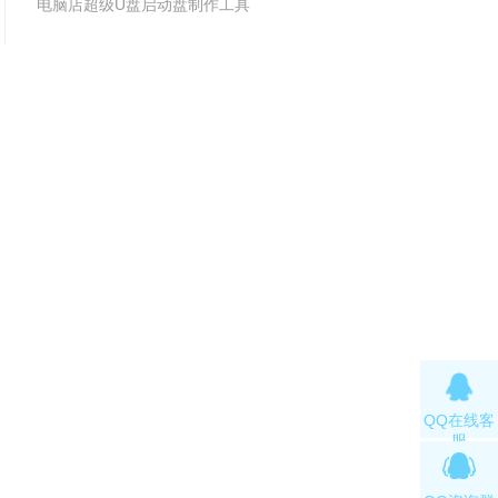
电脑店超级U盘启动盘制作工具
v7.5_2511
v7.5_2509
QQ在线客
服