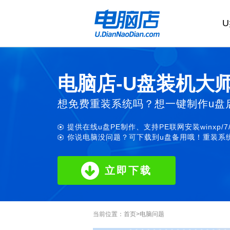
电脑店-U盘装机大
想免费重装系统吗？想一键制作u盘
提供在线u盘PE制作、支持PE联网安装winxp/7
你说电脑没问题？可下载到u盘备用哦！重装系统
立即下载
当前位置：
首页
>
电脑问题