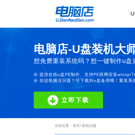
电脑店-U盘装机大
想免费重装系统吗？想一键制作u盘
提供在线u盘PE制作、支持PE联网安装winxp/7
你说电脑没问题？可下载到u盘备用哦！重装系统
立即下载
当前位置：
首页
>
装机问题