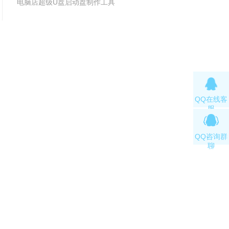
电脑店超级U盘启动盘制作工具
v7.5 2019(天蓬元帅版)
v7.5_2001
QQ在线客
服
QQ咨询群
聊