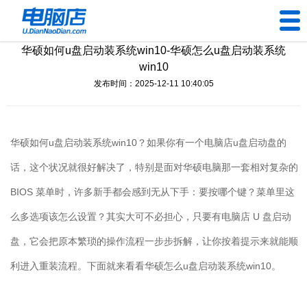
华硕如何u盘启动装系统win10-华硕怎么u盘启动装系统
U盘工具
win10
发布时间：2025-12-11 10:40:05
下载中心
帮助中心
华硕如何
u
盘启动装系统
win10
？如果你有一个电脑店
u
盘启动盘的
装机问题
话，这个状况就很好解决了，特别是面对华硕电脑那一套相对复杂的
BIOS
菜单时，许多新手都会感到无从下手：要按哪个键？菜单里这
电脑问题
么多选项该怎么设置？其实大可不必担心，只要有电脑店
U
盘启动
盘，它会把原本繁琐的操作流程一步步拆解，让你按着提示来就能顺
利进入重装流程。下面就来看看华硕怎么
u
盘启动装系统
win10
。