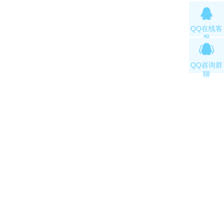
QQ在线客
服
QQ咨询群
聊