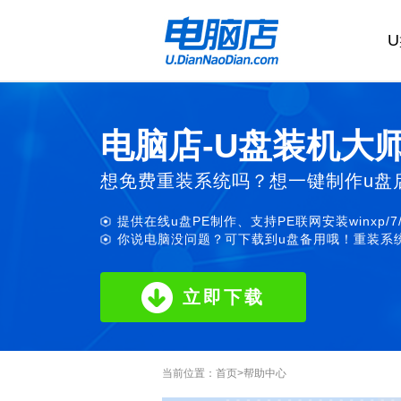
电脑店-U盘装机大
想免费重装系统吗？想一键制作u盘
提供在线u盘PE制作、支持PE联网安装winxp/7
你说电脑没问题？可下载到u盘备用哦！重装系统
立即下载
当前位置：
首页
>
帮助中心