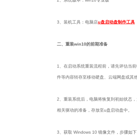
2
、系统版本：
win10
专业版
3
、装机工具：电脑店
u盘启动盘制作工具
二、重装
win10
的前期准备
1
、在启动系统重装流程前，请先评估当前
件等内容转存至移动硬盘、云端网盘或其
2
、重装系统后，电脑将恢复到初始状态，
相关驱动的准备，存放至
u
盘启动盘中。
3
、获取
Windows 10
镜像文件，步骤如下