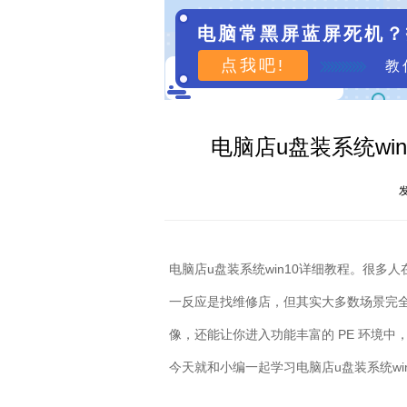
电脑常黑屏蓝屏死机？
点我吧!
教
电脑店u盘装系统win
发
电脑店
u
盘装系统
win10
详细教程。很多人
一反应是找维修店，但其实大多数场景完
像，还能让你进入功能丰富的
PE
环境中
今天就和小编一起学习电脑店
u
盘装系统
wi