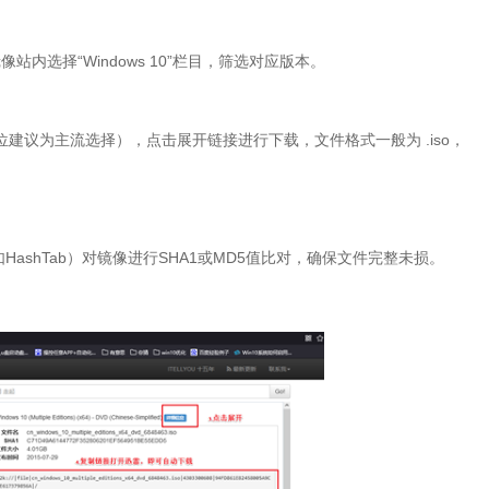
像站内选择“
Windows 10
”栏目，筛选对应版本。
位建议为主流选择），点击展开链接进行下载，文件格式一般为
.iso
，
如
HashTab
）对镜像进行
SHA1
或
MD5
值比对，确保文件完整未损。