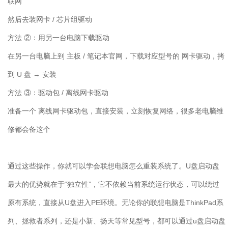
联网
然后去装网卡
/
芯片组驱动
方法 ②：用另一台电脑下载驱动
在另一台电脑上到 主板
/
笔记本官网，下载对应型号的 网卡驱动，拷
到
U
盘 → 安装
方法 ③：驱动包
/
离线网卡驱动
准备一个 离线网卡驱动包，直接安装，立刻恢复网络，很多老电脑维
修都会备这个
通过这些操作，你就可以学会联想电脑怎么重装系统了。
U
盘启动盘
最大的优势就在于“独立性”，它不依赖当前系统运行状态，可以绕过
原有系统，直接从
U
盘进入
PE
环境。无论你的联想电脑是
ThinkPad
系
列、拯救者系列，还是小新、扬天等常见型号，都可以通过
u
盘启动盘