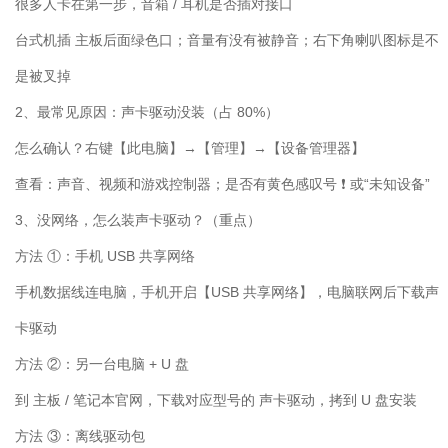
很多人卡在第一步，音箱
/
耳机是否插对接口
台式机插 主板后面绿色口；音量有没有被静音；右下角喇叭图标是不
是被叉掉
2
、最常见原因：声卡驱动没装（占
80%
）
怎么确认？右键【此电脑】→【管理】→【设备管理器】
查看：声音、视频和游戏控制器；是否有黄色感叹号
❗
或
“
未知设备
”
3
、没网络，怎么装声卡驱动？（重点）
方法 ①：手机
USB
共享网络
手机数据线连电脑，手机开启【
USB
共享网络】，电脑联网后下载声
卡驱动
方法 ②：另一台电脑
+ U
盘
到 主板
/
笔记本官网，下载对应型号的 声卡驱动，拷到
U
盘安装
方法 ③：离线驱动包