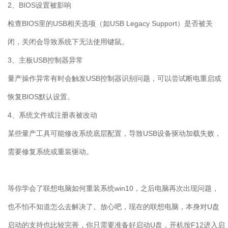
2
、
BIOS
设置被影响
检查
BIOS
里的
USB
相关选项（如
USB Legacy Support
）是否被关
闭，关闭会导致系统下无法使用键鼠。
3
、主板
USB
控制器异常
量产操作异常有时会触发
USB
控制器识别问题，可以尝试断电重启或
恢复
BIOS
默认设置。
4
、系统文件或注册表被改动
某些量产工具可能修改系统底层配置，导致
USB
设备驱动加载失败，
需要修复系统或重装驱动。
等你学会了联想电脑如何重装系统
win10
，之后电脑再次出现问题，
也不怕不知道怎么去解决了。放心吧，现在的联想电脑，本身对
U
盘
启动的支持也比较完善，你只需要准备好启动
U
盘，开机按
F12
进入启