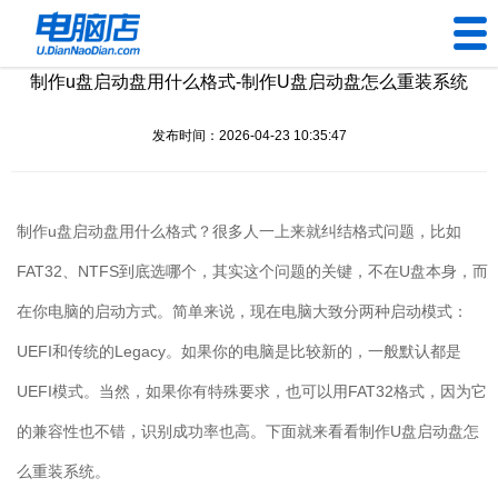
制作u盘启动盘用什么格式-制作U盘启动盘怎么重装系统
U盘工具
发布时间：2026-04-23 10:35:47
下载中心
帮助中心
制作
u
盘启动盘用什么格式？很多人一上来就纠结格式问题，比如
装机问题
FAT32
、
NTFS
到底选哪个，其实这个问题的关键，不在
U
盘本身，而
在你电脑的启动方式。简单来说，现在电脑大致分两种启动模式：
电脑问题
UEFI
和传统的
Legacy
。如果你的电脑是比较新的，一般默认都是
UEFI
模式。当然，如果你有特殊要求，也可以用
FAT32
格式，因为它
的兼容性也不错，识别成功率也高。下面就来看看制作
U
盘启动盘怎
么重装系统。