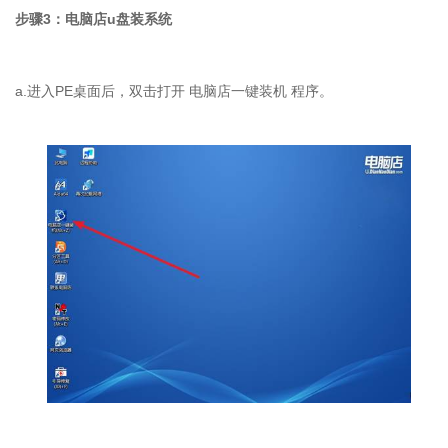
步骤
3
：电脑店
u
盘装系统
a.
进入
PE
桌面后，双击打开 电脑店一键装机 程序。