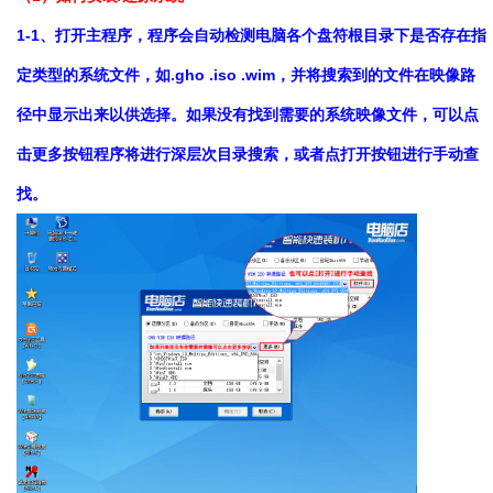
1-1、打开主程序，程序会自动检测电脑各个盘符根目录下是否存在指
定类型的系统文件，如.gho .iso .wim，并将搜索到的文件在映像路
径中显示出来以供选择。如果没有找到需要的系统映像文件，可以点
击更多按钮程序将进行深层次目录搜索，或者点打开按钮进行手动查
找。