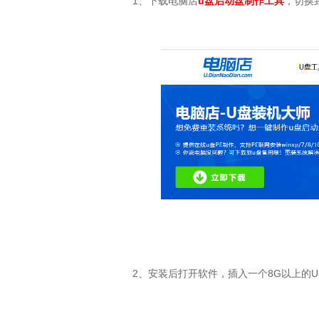
1
、下载电脑店
u盘启动盘制作工具
，切换
2
、安装后打开软件，插入一个
8G
以上的
U