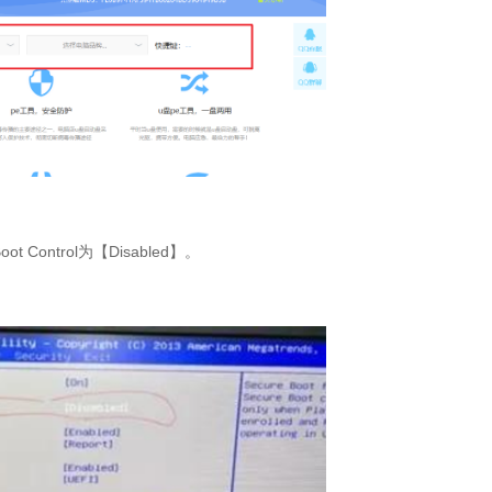
oot Control
为【
Disabled
】。