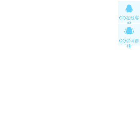
QQ在线客
服
QQ咨询群
聊