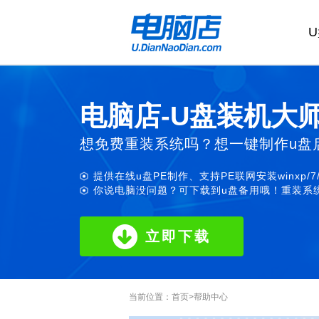
电脑店-U盘装机大
想免费重装系统吗？想一键制作u盘
提供在线u盘PE制作、支持PE联网安装winxp/7
你说电脑没问题？可下载到u盘备用哦！重装系统
立即下载
当前位置：
首页
>
帮助中心