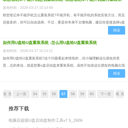
统
发布时间：2026-03-27 10:14:49
联想笔记本不能开机怎么重装系统?不能开机，有不能开机的系统安装方法，而且
还挺多的，你可以自由选择。不过，要是你本身不太懂电脑，建议你直接选择u盘
启动盘。为什么推荐它?一句话，只要不是硬件故障，只要是系...
阅读
如何用U盘给U盘重装系统 -怎么用U盘给U盘重装系统
发布时间：2026-03-27 10:14:21
如何用U盘给U盘重装系统?这个问题看起来怪怪的，但小编理解这位朋友的意
思，总的来说，就是想要u盘启动盘来重装系统。虽然不知道这位朋友的电脑出现
了什么问题，但这个工具是选对了。U盘启动盘重装系统的操作比...
阅读
首 页
上一页
54
55
56
57
58
59
60
下一页
尾 页
推荐下载
电脑店超级U盘启动盘制作工具v7.5_2606