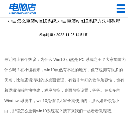
小白怎么重装win10系统,小白重装win10系统方法和教程
U盘工具
发布时间：2022-11-25 14:51:51
下载中心
帮助中心
最近网上有个热议：为什么
Win10
仍然是
PC
系统之王？大家知道为
装机问题
什么吗？在小编看来，
win10
虽然有不足的地方，但它也拥有很多的
优点，比如逻辑清晰的多桌面管理、有着非常好的软件兼容性，也有
电脑问题
着逻辑清晰的快捷建，程序切换，桌面切换设置，等等。在众多的
Windows
系统中，
win10
是值得大家长期使用的，那么如果你是小
白，那该怎么重装
win10
系统呢？接下来我们一起看看教程吧。