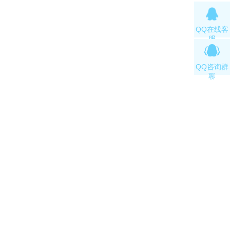
QQ在线客
服
QQ咨询群
聊