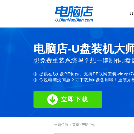
电脑店-U盘装机大
想免费重装系统吗？想一键制作u盘
提供在线u盘PE制作、支持PE联网安装winxp/7
你说电脑没问题？可下载到u盘备用哦！重装系统
立即下载
当前位置：
首页
>
帮助中心