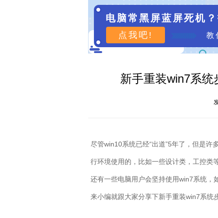
电脑常黑屏蓝屏死机？
点我吧!
教
新手重装win7系统
发
尽管
win10
系统已经
“
出道
”5
年了，但是许
行环境使用的，比如一些设计类，工控类
还有一些电脑用户会坚持使用
win7
系统，
来小编就跟大家分享下新手重装
win7
系统