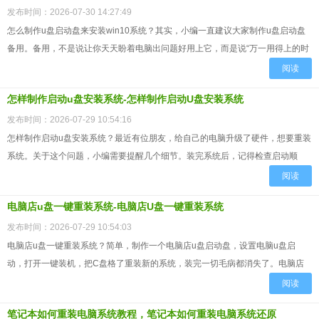
win10系统
发布时间：2026-07-30 14:27:49
怎么制作u盘启动盘来安装win10系统？其实，小编一直建议大家制作u盘启动盘
备用。备用，不是说让你天天盼着电脑出问题好用上它，而是说“万一用得上的时
候你有”。很多人会觉得“我电脑用得好好的，没必要提前...
阅读
怎样制作启动u盘安装系统-怎样制作启动U盘安装系统
发布时间：2026-07-29 10:54:16
怎样制作启动u盘安装系统？最近有位朋友，给自己的电脑升级了硬件，想要重装
系统。关于这个问题，小编需要提醒几个细节。装完系统后，记得检查启动顺
序，让电脑优先从固态硬盘启动；否则可能还是进旧盘系统，看起来...
阅读
电脑店u盘一键重装系统-电脑店U盘一键重装系统
发布时间：2026-07-29 10:54:03
电脑店u盘一键重装系统？简单，制作一个电脑店u盘启动盘，设置电脑u盘启
动，打开一键装机，把C盘格了重装新的系统，装完一切毛病都消失了。电脑店
启动盘的操作逻辑是"绕开问题、解决问题"，它不浪费时间去分析...
阅读
笔记本如何重装电脑系统教程，笔记本如何重装电脑系统还原