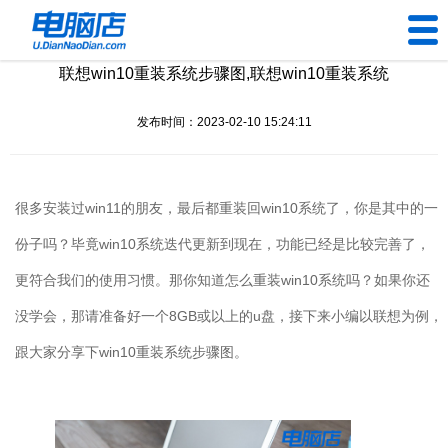
联想win10重装系统步骤图,联想win10重装系统
U盘工具
发布时间：2023-02-10 15:24:11
下载中心
帮助中心
很多安装过
win11
的朋友，最后都重装回
win10
系统了，你是其中的一
装机问题
份子吗？毕竟
win10
系统迭代更新到现在，功能已经是比较完善了，
更符合我们的使用习惯。那你知道怎么重装
win10
系统吗？如果你还
电脑问题
没学会，那请准备好一个
8GB
或以上的
u
盘，接下来小编以联想为例，
跟大家分享下
win10
重装系统步骤图。