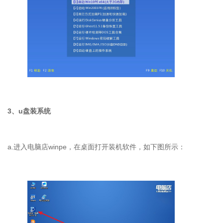
3
、
u
盘装系统
a.
进入电脑店
winpe
，在桌面打开装机软件，如下图所示：