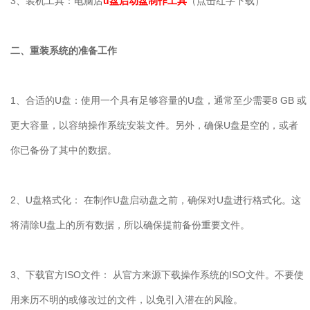
3
、装机工具：电脑店
u盘启动盘制作工具
（点击红字下载）
二、重装系统的准备工作
1
、合适的
U
盘：使用一个具有足够容量的
U
盘，通常至少需要
8 GB
或
更大容量，以容纳操作系统安装文件。另外，确保
U
盘是空的，或者
你已备份了其中的数据。
2
、
U
盘格式化： 在制作
U
盘启动盘之前，确保对
U
盘进行格式化。这
将清除
U
盘上的所有数据，所以确保提前备份重要文件。
3
、下载官方
ISO
文件： 从官方来源下载操作系统的
ISO
文件。不要使
用来历不明的或修改过的文件，以免引入潜在的风险。