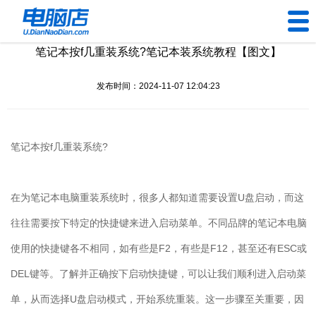
笔记本按f几重装系统?笔记本装系统教程【图文】
U盘工具
发布时间：2024-11-07 12:04:23
下载中心
帮助中心
笔记本按
f
几重装系统
?
装机问题
在为笔记本电脑重装系统时，很多人都知道需要设置
U
盘启动，而这
电脑问题
往往需要按下特定的快捷键来进入启动菜单。不同品牌的笔记本电脑
使用的快捷键各不相同，如有些是
F2
，有些是
F12
，甚至还有
ESC
或
DEL
键等。了解并正确按下启动快捷键，可以让我们顺利进入启动菜
单，从而选择
U
盘启动模式，开始系统重装。这一步骤至关重要，因