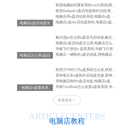
联想电脑如何重装系统win10系统(联想电脑怎么重装系统win10系统)
联想thinkpad u盘启动盘制作过程,联想笔记本u盘启动盘制作
电脑店用u盘启动装系统,电脑店u盘启动盘安装系统
电脑店u盘dos启动盘制作,电脑店u盘启动盘制作软件
电脑店u盘启动盘安
装系统,电脑店u盘
启动盘怎么用
戴尔进pe怎么把u盘设为启动项,戴尔电脑进入bios设置u盘启动
电脑店u盘启动盘怎么用,电脑店怎么做启动u盘
华硕飞行堡垒u 盘装系统,华硕飞行堡垒装系统教程
电脑店一键制作u盘启动盘,用电脑店制作u盘启动盘
电脑店怎么用u盘启
动盘重装系统-电脑
店怎么使用u盘重装
联想刃7000三代u盘系统怎么装,联想刃7000怎么重装系统
系统
雷神笔记本u盘制作启动盘失败,雷神笔记本u盘启动不了
用电脑店制作u盘启动盘,电脑店u盘启动盘制作工具教程
华硕VivoBook怎么设置u盘装系统,华硕vivobook如何重装系统
电脑店u盘重装系
统-电脑店u盘重装
查看更多>>
系统步骤
ARTICLECENTERS
电脑店教程