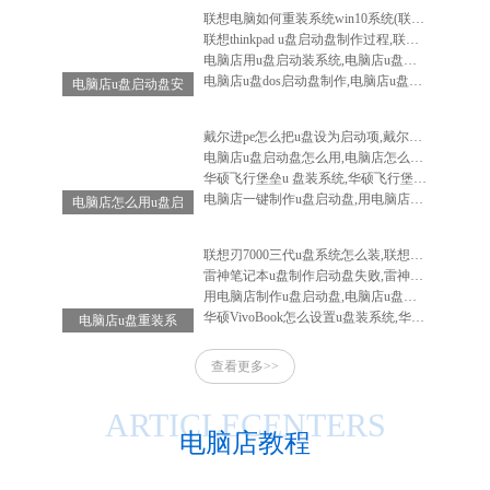
联想电脑如何重装系统win10系统(联想电脑怎么重装系统win10系统)
联想thinkpad u盘启动盘制作过程,联想笔记本u盘启动盘制作
电脑店用u盘启动装系统,电脑店u盘启动盘安装系统
电脑店u盘dos启动盘制作,电脑店u盘启动盘制作软件
电脑店u盘启动盘安
装系统,电脑店u盘
启动盘怎么用
戴尔进pe怎么把u盘设为启动项,戴尔电脑进入bios设置u盘启动
电脑店u盘启动盘怎么用,电脑店怎么做启动u盘
华硕飞行堡垒u 盘装系统,华硕飞行堡垒装系统教程
电脑店一键制作u盘启动盘,用电脑店制作u盘启动盘
电脑店怎么用u盘启
动盘重装系统-电脑
店怎么使用u盘重装
联想刃7000三代u盘系统怎么装,联想刃7000怎么重装系统
系统
雷神笔记本u盘制作启动盘失败,雷神笔记本u盘启动不了
用电脑店制作u盘启动盘,电脑店u盘启动盘制作工具教程
华硕VivoBook怎么设置u盘装系统,华硕vivobook如何重装系统
电脑店u盘重装系
统-电脑店u盘重装
查看更多>>
系统步骤
ARTICLECENTERS
电脑店教程