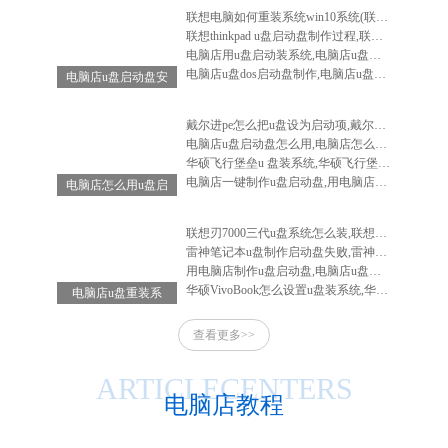
联想电脑如何重装系统win10系统(联想电脑怎么重装系统win10系统)
联想thinkpad u盘启动盘制作过程,联想笔记本u盘启动盘制作
电脑店用u盘启动装系统,电脑店u盘启动盘安装系统
电脑店u盘dos启动盘制作,电脑店u盘启动盘制作软件
电脑店u盘启动盘安
装系统,电脑店u盘
启动盘怎么用
戴尔进pe怎么把u盘设为启动项,戴尔电脑进入bios设置u盘启动
电脑店u盘启动盘怎么用,电脑店怎么做启动u盘
华硕飞行堡垒u 盘装系统,华硕飞行堡垒装系统教程
电脑店一键制作u盘启动盘,用电脑店制作u盘启动盘
电脑店怎么用u盘启
动盘重装系统-电脑
店怎么使用u盘重装
联想刃7000三代u盘系统怎么装,联想刃7000怎么重装系统
系统
雷神笔记本u盘制作启动盘失败,雷神笔记本u盘启动不了
用电脑店制作u盘启动盘,电脑店u盘启动盘制作工具教程
华硕VivoBook怎么设置u盘装系统,华硕vivobook如何重装系统
电脑店u盘重装系
统-电脑店u盘重装
查看更多>>
系统步骤
ARTICLECENTERS
电脑店教程