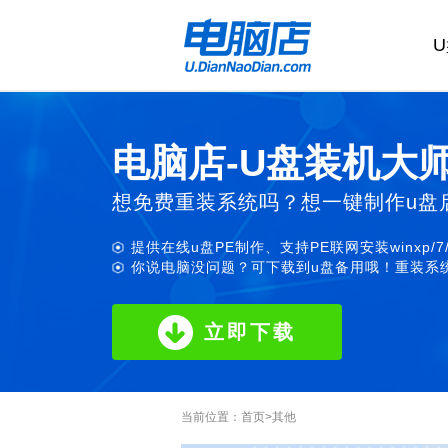
电脑店-U盘装机大
想免费重装系统吗？想一键制作u盘
提供在线u盘PE制作、支持PE联网安装winxp/7
你说电脑没问题？可下载到u盘备用哦！重装系统
立即下载
当前位置：
首页
>
其他