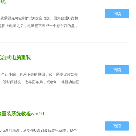
系统
阅读
你就需要先将它制作成u盘启动盘。因为普通U盘和
盘插上电脑之后，电脑把它当成一个存东西的盘，
配台式电脑重装
阅读
一个让小编一直用下去的原因：它不需要你频繁去
一段时间就改一改界面布局，或者加一堆新功能把
装系统教程win10
阅读
店u盘启动盘，从制作U盘到最后装完系统，整个