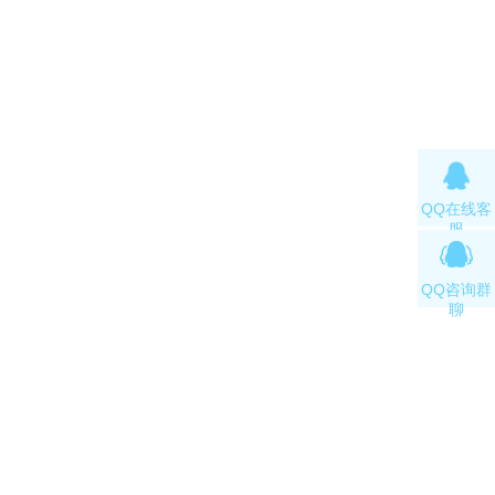
QQ在线客
服
QQ咨询群
聊