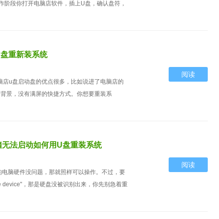
作阶段你打开电脑店软件，插上U盘，确认盘符，
U盘重新装系统
阅读
脑店u盘启动盘的优点很多，比如说进了电脑店的
的背景，没有满屏的快捷方式。你想要重装系
脑无法启动如何用U盘重装系统
阅读
的电脑硬件没问题，那就照样可以操作。不过，要
le device"，那是硬盘没被识别出来，你先别急着重