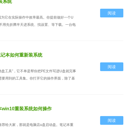
装系统
阅读
因为它在实际操作中效率最高。你提前做好一个U
不用先折腾半天进系统、找设置、等下载。一台电
0笔记本如何重新装系统
阅读
启动盘工具”，它不单是帮你把PE文件写进U盘就完事
需要用到的工具集。你打开它的操作界面，除了基
本win10重装系统如何操作
阅读
具推荐给大家，那就是电脑店u盘启动盘。笔记本重