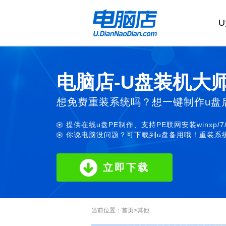
电脑店-U盘装机大
想免费重装系统吗？想一键制作u盘
提供在线u盘PE制作、支持PE联网安装winxp/7
你说电脑没问题？可下载到u盘备用哦！重装系统
立即下载
当前位置：
首页
>
其他