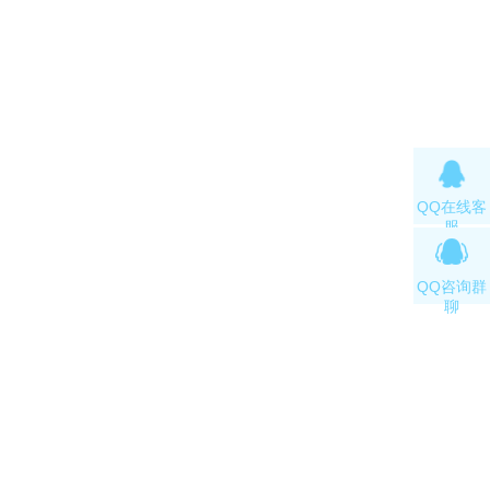
QQ在线客
服
QQ咨询群
聊